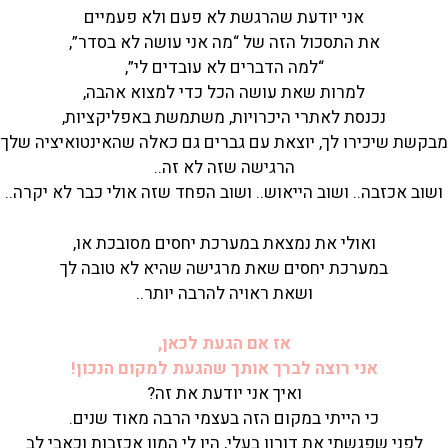
אני יודעת שהרגשת לא פעם ולא פעמיים
את התסכול הזה של “מה אני עושה לא בסדר”,
“למה הדברים לא עובדים לי”,
למרות שאת עושה הכל כדי למצוא אהבה,
נכנסת לאתרי היכרויות, משתמשת באפליקציות,
מבקשת שיכירו לך, יוצאת עם גברים גם כאלה שהאינטואיציה שלך
הרגישה שזה לא זה..
ושוב אכזבה.. ושוב הייאוש.. ושוב הפחד שזה אולי כבר לא יקרה..
ואולי את נמצאת במערכת יחסים מסובכת או,
במערכת יחסים שאת מרגישה שהיא לא טובה לך
ושאת ראויה להרבה יותר..
אז אם הגעת לכאן,
אני רוצה לברך אותך שהגעת למקום הנכון!
ואיך אני יודעת את זה?
כי הייתי במקום הזה בעצמי הרבה מאוד שנים.
לפני שפגשתי את דורון בעלי, היו לי המון אכזבות וכאבי לב