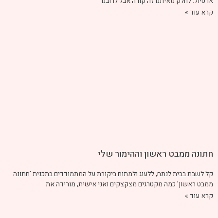
או טיול. לחלק מאיתנו זה קורה אבל לרובנו
קרא עוד »
חתונה ממבט ראשון וההימור שלי
קל לשבת בבית לנתח, ללעוג ולמתוח ביקורת על המתמודדים בתכנית 'חתונה
ממבט ראשון' כמה מקטרגים מצקצקים ואני אישית, מורידה את
קרא עוד »