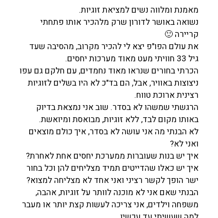
מאמנת ומלווה נשים למציאת זוגיות.
נשואה באושר לדורון שרק מלהכיר אותו פתחתי
קריירה 🙂
את עולם הפו"פ יצא לי להכיר מקרוב, מהסיבה שעד
גיל 33 חוויתי מעט מאוד מערכות יחסים.
הכרתי בחורים שנראו מאוד נחמדים, עם חלקם גם עפו
ניצוצות באוויר, אבל, הם בד"כ לא היו בשלים לזוגיות
רצינית ארוכת טווח.
הרגשתי שמשהו לא בסדר. שוב אני נמצאת בדיוק
באותו מקום לבד, ללא זוגיות, מבואסת ומיואשת.
לא הבנתי מה אני עושה לא בסדר, איך כולם מוצאים
ואני לא?
איך יש בנות שעוברות ממערכת יחסים אחת לאחרת?
איך יש כאלו שהדייטים תמיד מצליחים להן וכל בחור
ישר הופך לקשר רציני ואני אחד לא מצליחה למצוא?
הבנתי שאם אני לא מוכנה לוותר על זוגיות, אהבה,
משפחה וילדים, אני צריכה לעשות קצת יותר או מעבר
למה שעשיתי עד עכשיו..